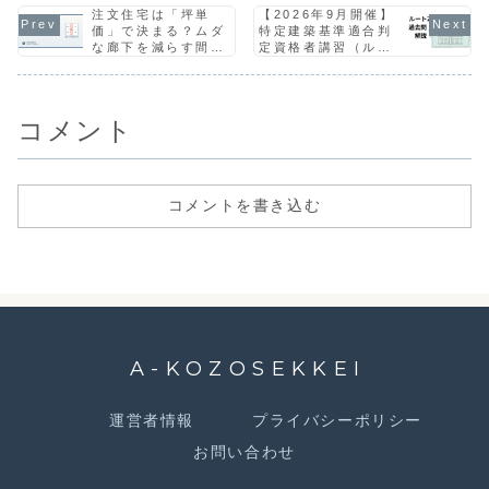
りの土地まわりで
地・接していない
も、もう戻せませ
討すると、
注文住宅は「坪単
【2026年9月開催】
よく出てくるのが
土地は、家が建て
ん。こんにちは。
になる方が
価」で決まる？ムダ
特定建築基準適合判
「分筆（ぶんぴ
られるかどうかが
一級建築士で、も
思います。
な廊下を減らす間取
定資格者講習（ルー
つ）」という言葉
法律で決まりま
とは建物の構造計
ら言うと、
りで“同じ予算でも
ト2主事）の勉強の
です。結論から言
す。さらに、2m
算をしていた主婦
確認申請が
広い家”に｜一級建
始め方｜R5・R2過
うと、家を建てる
ない場合でも建て
です。この記事で
どうかは「
築士が解説
去問解説 全44問ま
だけなら分筆は必
られる可能性のあ
は、専門家の目線
が“建築物”
須ではな...
る...
で「...
るか...
とめ
コメント
コメントを書き込む
A-KOZOSEKKEI
運営者情報
プライバシーポリシー
お問い合わせ