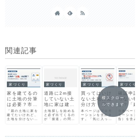
関連記事
家づくり
家づくり
家づくり
家づくり
家を建てるの
道路に2m接
買ってはいけ
確認申請
横スクロー
に土地の分筆
していない土
ない土地の見
らない物
は必要？市街
地に家は建て
分け方｜再建
は？「建
ルできます
化調整区域の
られる？接道
築不可・旗竿
かどうか
「親の土地に家を
土地探しを始める
本ページはプロモ
※本ページ
注意点も一級
建てたいけれど、
義務と「43条
と必ず出てくるの
地を一級建築
ーションを含みま
決まる【
モーション
土地を分けないと
が「接道」の問題
す。「気に入った
告）を含み
建築士が解説
の認定・許
士が解説
設計をし
いけないの？」
です。道路にしっ
土地が見つかっ
「物置を置
可」を一級建
た一級建
「分筆って費用が
かり面した土地な
た！」——でも、
けど、確認
かかると聞いたけ
ら心配いりません
土地は買ってから
て必要なの
築士が解説
が解説】
ど、本当に必
が、道路に少しし
「家が建てられな
——お庭や
要？」——家づく
か接していない土
い」と気づいて
ート横に物