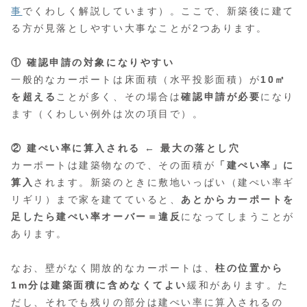
事
でくわしく解説しています）。ここで、新築後に建て
る方が見落としやすい大事なことが2つあります。
① 確認申請の対象になりやすい
一般的なカーポートは床面積（水平投影面積）が
10㎡
を超える
ことが多く、その場合は
確認申請が必要
になり
ます（くわしい例外は次の項目で）。
② 建ぺい率に算入される ← 最大の落とし穴
カーポートは建築物なので、その面積が
「建ぺい率」に
算入
されます。新築のときに敷地いっぱい（建ぺい率ギ
リギリ）まで家を建てていると、
あとからカーポートを
足したら建ぺい率オーバー＝違反
になってしまうことが
あります。
なお、壁がなく開放的なカーポートは、
柱の位置から
1m分は建築面積に含めなくてよい
緩和があります。た
だし、それでも残りの部分は建ぺい率に算入されるの