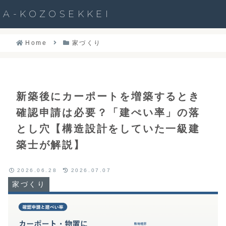
A-KOZOSEKKEI
A-KOZOSEKKEI
ホーム
検索
Home
家づくり
新築後にカーポートを増築するとき
確認申請は必要？「建ぺい率」の落
とし穴【構造設計をしていた一級建
築士が解説】
2026.06.28
2026.07.07
家づくり