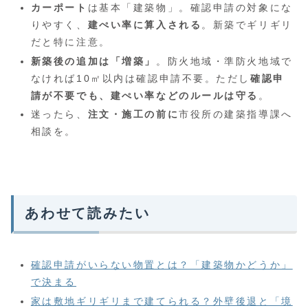
カーポート
は基本「建築物」。確認申請の対象にな
りやすく、
建ぺい率に算入される
。新築でギリギリ
だと特に注意。
新築後の追加は「増築」
。防火地域・準防火地域で
なければ10㎡以内は確認申請不要。ただし
確認申
請が不要でも、建ぺい率などのルールは守る
。
迷ったら、
注文・施工の前に
市役所の建築指導課へ
相談を。
あわせて読みたい
確認申請がいらない物置とは？「建築物かどうか」
で決まる
家は敷地ギリギリまで建てられる？外壁後退と「境