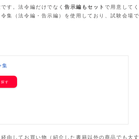
験
です。法令編だけでなく
告示編もセット
で用意して
法令集（法令編・告示編）を使用しており、試験会場
令集
を経由してお買い物（紹介した書籍以外の商品でも大