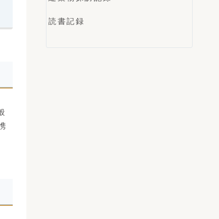
読書記録
般
携