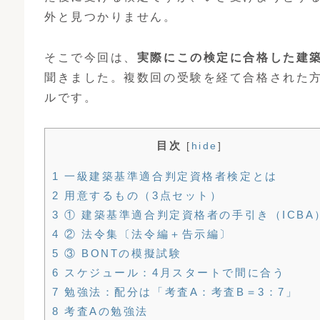
外と見つかりません。
そこで今回は、
実際にこの検定に合格した建
聞きました。複数回の受験を経て合格された
ルです。
目次
[
hide
]
1 一級建築基準適合判定資格者検定とは
2 用意するもの（3点セット）
3 ① 建築基準適合判定資格者の手引き（ICBA
4 ② 法令集〔法令編＋告示編〕
5 ③ BONTの模擬試験
6 スケジュール：4月スタートで間に合う
7 勉強法：配分は「考査A：考査B＝3：7」
8 考査Aの勉強法