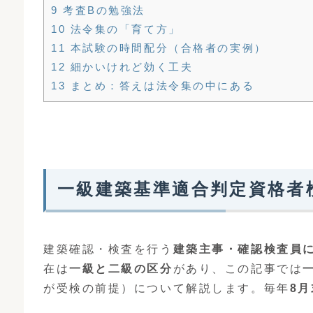
9 考査Bの勉強法
10 法令集の「育て方」
11 本試験の時間配分（合格者の実例）
12 細かいけれど効く工夫
13 まとめ：答えは法令集の中にある
一級建築基準適合判定資格者
建築確認・検査を行う
建築主事・確認検査員
在は
一級と二級の区分
があり、この記事では
が受検の前提）について解説します。毎年
8