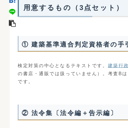
用意するもの（3点セット）
① 建築基準適合判定資格者の手引
検定対策の中心となるテキストです。
建築行政
の書店・通販では扱っていません）。考査B
です。
② 法令集〔法令編＋告示編〕