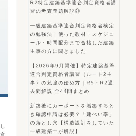
R2特定建築基準適合判定資格者講
習の考査問題解説㉑
一級建築基準適合判定資格者検定
の勉強法｜使った教材・スケジュ
ール・時間配分まで合格した建築
主事の方に聞きました
【2026年9月開催】特定建築基準
適合判定資格者講習（ルート2主
事）の勉強の始め方｜R5・R2過
去問解説 全44問まとめ
新築後にカーポートを増築すると
き確認申請は必要？「建ぺい率」
の落とし穴【構造設計をしていた
格し
一級建築士が解説】
が意